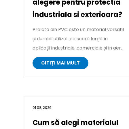
alegere pentru protectia
industriala si exterioara?
Prelata din PVC este un material versatil
și durabil utilizat pe scară largă în
aplicații industriale, comerciale și în aer
liber. Fabricat d...
CITIȚI MAI MULT
01 08, 2026
Cum să alegi materialul