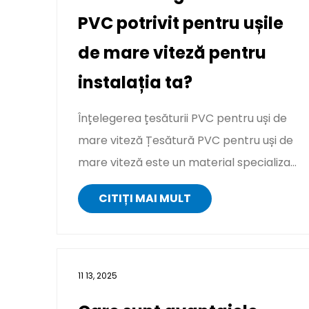
PVC potrivit pentru ușile
de mare viteză pentru
instalația ta?
Înțelegerea țesăturii PVC pentru uși de
mare viteză Țesătură PVC pentru uși de
mare viteză este un material specializat
folosit in usile i...
CITIȚI MAI MULT
11 13, 2025