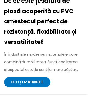
De ce este țesătura de
plasă acoperită cu PVC
amestecul perfect de
rezistență, flexibilitate și
versatilitate?
În industriile moderne, materialele care
combină durabilitatea, funcționalitatea
și aspectul estetic sunt la mare căutare.
Printre acestea, țesătur...
CITIȚI MAI MULT