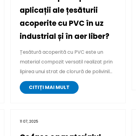
aplicații ale țesăturii
acoperite cu PVC în uz
industrial și în aer liber?
Țesătură acoperită cu PVC este un
material compozit versatil realizat prin
lipirea unui strat de clorură de polivinil
(PVC) pe un substrat țe...
CITIȚI MAI MULT
11 07, 2025