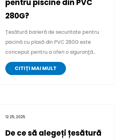
pentru piscine din PVC
280G?
Țesătură barieră de securitate pentru
piscină cu plasă din PVC 280G este
conceput pentru a oferi o siguranță
sigură în jurul piscinelor. Cons...
CITIȚI MAI MULT
12 25, 2025
De ce să alegeți țesătură