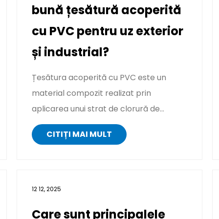
bună țesătură acoperită
cu PVC pentru uz exterior
și industrial?
Țesătura acoperită cu PVC este un
material compozit realizat prin
aplicarea unui strat de clorură de
polivinil (PVC) pe o bază textilă, cum ar
CITIȚI MAI MULT
fi p...
12 12, 2025
Care sunt principalele