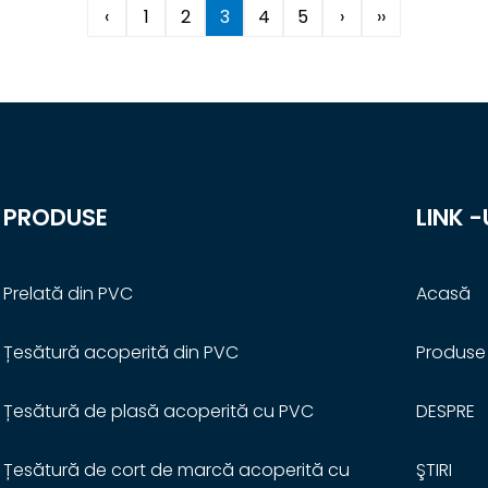
‹
1
2
3
4
5
›
››
PRODUSE
LINK -
Prelată din PVC
Acasă
Țesătură acoperită din PVC
Produse
Țesătură de plasă acoperită cu PVC
DESPRE
Țesătură de cort de marcă acoperită cu
ŞTIRI