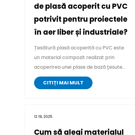
de plasă acoperit cu PVC
potrivit pentru proiectele
în aer liber și industriale?
Țesătură plasă acoperită cu PVC este
un material compozit realizat prin
acoperirea unei plase de bază țesute
sau tricotate - de obicei polies...
CITIȚI MAI MULT
12 19, 2025
Cum să alegi materialul