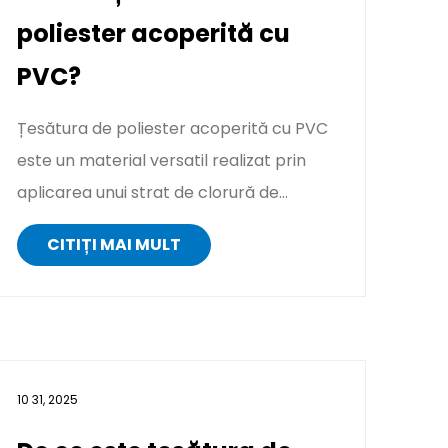
poliester acoperită cu
PVC?
Țesătura de poliester acoperită cu PVC
este un material versatil realizat prin
aplicarea unui strat de clorură de
polivinil (PVC) pe o bază puterni...
CITIȚI MAI MULT
10 31, 2025