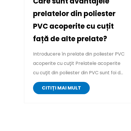
Care sunt avantajele
prelatelor din poliester
PVC acoperite cu cuțit
față de alte prelate?
Introducere în prelate din poliester PVC
acoperite cu cuțit Prelatele acoperite
cu cuțit din poliester din PVC sunt foi de
protecție premium con...
CITIȚI MAI MULT