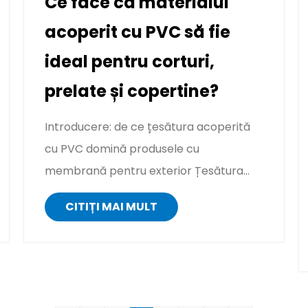
Ce face ca materialul
acoperit cu PVC să fie
ideal pentru corturi,
prelate și copertine?
Introducere: de ce țesătura acoperită
cu PVC domină produsele cu
membrană pentru exterior Țesătura
acoperită cu PVC (textil acoperit cu
CITIȚI MAI MULT
clorură ...