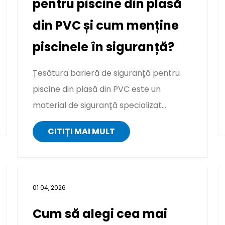
pentru piscine din plasă
din PVC și cum menține
piscinele în siguranță?
Țesătura barieră de siguranță pentru
piscine din plasă din PVC este un
material de siguranță specializat
conceput pentru a crea un perimetru
CITIȚI MAI MULT
de pro...
01 04, 2026
Cum să alegi cea mai