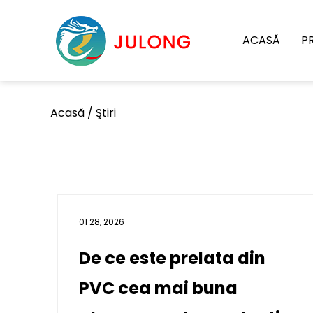
ACASĂ
P
Acasă
/
Ştiri
01 28, 2026
De ce este prelata din
PVC cea mai buna