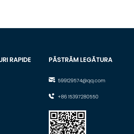
URI RAPIDE
PĂSTRĂM LEGĂTURA
599129574@qq.com
+86 15397280550