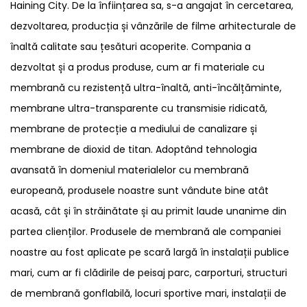
Haining City. De la înființarea sa, s-a angajat în cercetarea,
dezvoltarea, producția și vânzările de filme arhitecturale de
înaltă calitate sau țesături acoperite. Compania a
dezvoltat și a produs produse, cum ar fi materiale cu
membrană cu rezistență ultra-înaltă, anti-încălțăminte,
membrane ultra-transparente cu transmisie ridicată,
membrane de protecție a mediului de canalizare și
membrane de dioxid de titan. Adoptând tehnologia
avansată în domeniul materialelor cu membrană
europeană, produsele noastre sunt vândute bine atât
acasă, cât și în străinătate și au primit laude unanime din
partea clienților. Produsele de membrană ale companiei
noastre au fost aplicate pe scară largă în instalații publice
mari, cum ar fi clădirile de peisaj parc, carporturi, structuri
de membrană gonflabilă, locuri sportive mari, instalații de