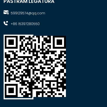
PĂSTRĂM LEGĂTURA
599129574@qq.com
+86 15397280550