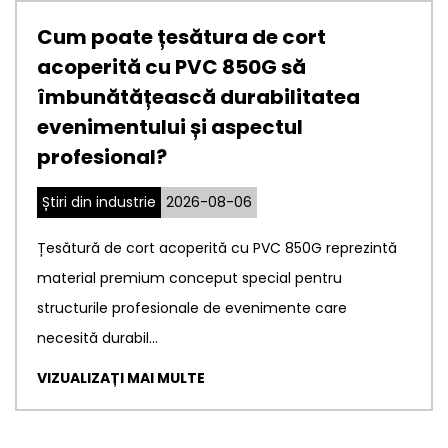
cort
Ce face ca membrana d
să
arhitectură PTFE să fie 
itatea
ideală pentru structuri
ul
de clădiri?
Știri din industrie
2026-07-23
Membrana arhitecturala PTFE a revo
850G reprezintă
contemporan al clădirilor, permițând 
 pentru
inginerilor să creeze structuri inovatoa
nte care
VIZUALIZAȚI MAI MULTE