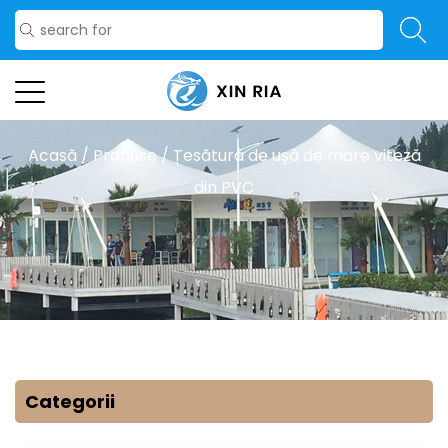
Acasă
/
Produse
/
Țesătură de ușă de mare viteză
din PVC
Categorii