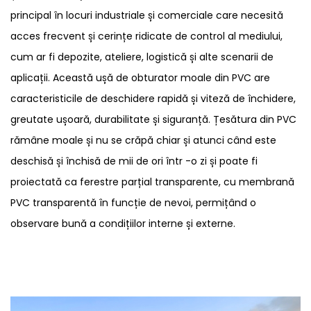
principal în locuri industriale și comerciale care necesită
acces frecvent și cerințe ridicate de control al mediului,
cum ar fi depozite, ateliere, logistică și alte scenarii de
aplicații. Această ușă de obturator moale din PVC are
caracteristicile de deschidere rapidă și viteză de închidere,
greutate ușoară, durabilitate și siguranță. Țesătura din PVC
rămâne moale și nu se crăpă chiar și atunci când este
deschisă și închisă de mii de ori într -o zi și poate fi
proiectată ca ferestre parțial transparente, cu membrană
PVC transparentă în funcție de nevoi, permițând o
observare bună a condițiilor interne și externe.