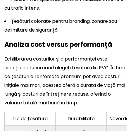
cu trafic intens.
Țesături colorate pentru branding, zonare sau
delimitare de siguranță.
Analiza cost versus performanță
Echilibrarea costurilor și a performanței este
esențială atunci când alegeți țesături din PVC. În timp
ce țesăturile ranforsate premium pot avea costuri
inițiale mai mari, acestea oferă o durată de viață mai
lungă și costuri de întreținere reduse, oferind o
valoare totală mai bună în timp.
Tip de țesătură
Durabilitate
Nevoi de 