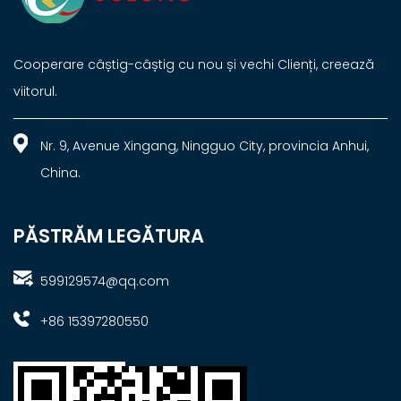
Cooperare câștig-câștig cu nou și vechi Clienți, creează
viitorul.
Nr. 9, Avenue Xingang, Ningguo City, provincia Anhui,
China.
PĂSTRĂM LEGĂTURA
599129574@qq.com
+86 15397280550