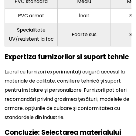
PVC standard
Mediu
Mod
PVC armat
Înalt
Sc
Specialitate
Foarte sus
Sc
UV/rezistent la foc
Expertiza furnizorilor si suport tehnic
Lucrul cu furnizori experimentați asigură accesul la
materiale de calitate, consiliere tehnică și suport
pentru instalare și personalizare. Furnizorii pot oferi
recomandări privind grosimea țesăturii, modelele de
armare, opțiunile de culoare și conformitatea cu
standardele din industrie.
Concluzie: Selectarea materialului